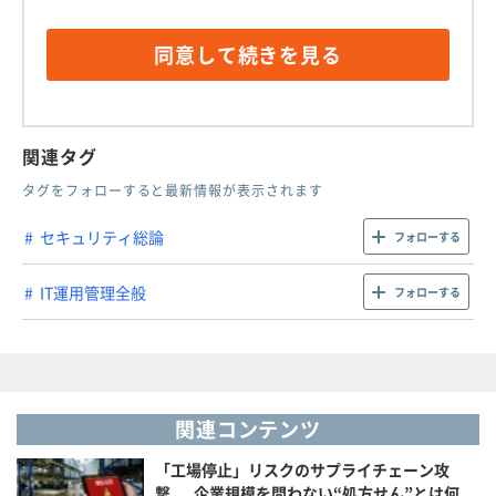
る場合があります。
お客様の個人情報は、以下の提供先がお客様とのコ
同意して続きを見る
ンタクトおよび情報提供（Eメール、ダイレクトメー
ル、FAX、電話によるご案内）、ならびに各社のプ
ライバシーポリシー等に定める利用目的のために利
用いたします。また、SBクリエイティブにおける個
関連タグ
人情報の利用目的については、下記プライバシーポ
タグをフォローすると最新情報が表示されます
リシーをご参照ください。
お客様の個人情報は、提供先のプライバシーポリシ
セキュリティ総論
フォローする
ー等の下で適切に取り扱われます。
IT運用管理全般
フォローする
提供先及びそのプライバシーポリシー等については
こちらをご参照ください。
【提供先】
Splunk Services Japan合同会社（
プライバシーポ
リシー
）
関連コンテンツ
Splunk Services Japan合同会社
「工場停止」リスクのサプライチェーン攻
SBクリエイティブ株式会社
撃、 企業規模を問わない“処方せん”とは何