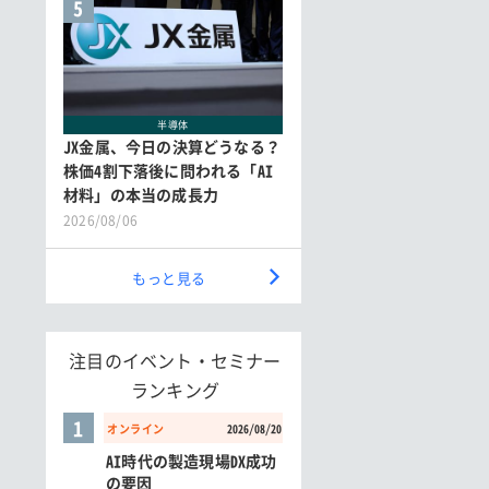
5
半導体
JX金属、今日の決算どうなる？
株価4割下落後に問われる「AI
材料」の本当の成長力
2026/08/06
もっと見る
注目のイベント・セミナー
ランキング
1
オンライン
2026/08/20
AI時代の製造現場DX成功
の要因