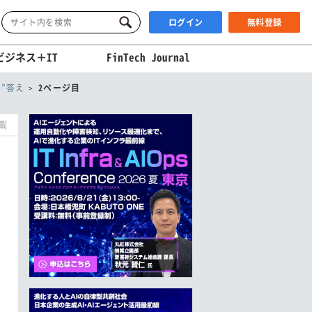
ログイン
無料登録
ビジネス＋IT
FinTech Journal
”答え
2ページ目
掲載