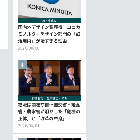
AI・生成AI
国内外デザイン賞獲得…コニカ
本
ミノルタ・デザイン部門の「AI
活用術」が凄すぎる理由
2026/08/06
4
物流管理・在庫管理・SCM
物流は崩壊寸前…国交省・経産
省・農水省が明かした「危機の
正体」と「改革の中身」
2026/08/04