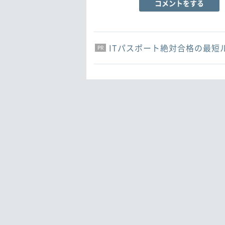
コメントをする
ITパスポート絶対合格の最短
PR
PR
PR