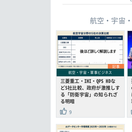
航空・宇宙
記事
航空・宇宙・軍事ビジネス
三菱重工・IHI・QPS HDな
ど5社比較、政府が激推しす
る「防衛宇宙」の知られざ
る明暗
9