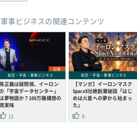
・軍事ビジネスの関連コンテンツ
記事
記事
航空・宇宙・軍事ビジネス
航空・宇宙・軍事ビジネス
孫正義は疑問視、イーロン
【マンガ】イーロンマスク
の「宇宙データセンター」
SpaceX壮絶創業秘話「はじ
は夢物語か？100万機構想の
めは火星への夢から始まっ
現実味
た」
11
8