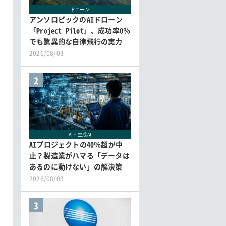
ドローン
アンソロピックのAIドローン
「Project Pilot」、成功率0％
でも驚異的な自律飛行の実力
2026/08/03
2
AI・生成AI
AIプロジェクトの40％超が中
止？製造業がハマる「データは
あるのに動けない」の解決策
2026/08/03
3