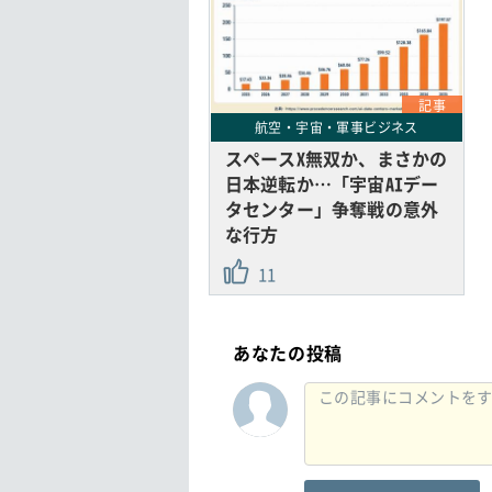
記事
航空・宇宙・軍事ビジネス
スペースX無双か、まさかの
日本逆転か…「宇宙AIデー
タセンター」争奪戦の意外
な行方
11
あなたの投稿