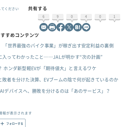
共有する
してください
6
9
0
4
0
1
おすすめコンテンツ
由、「世界最強のバイク事業」が稼ぎ出す安定利益の裏側
入ってわかったこと──JALが明かす“次の計画”
 ホンダ新型軽EVが「期待値大」と言えるワケ
と敗者を分けた決算、EVブームの陰で何が起きているのか
次の競争はAIデバイスへ、勝敗を分けるのは「あのサービス」？
情報が表示されます
フォローする