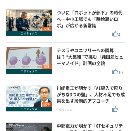
ついに「ロボットが部下」の時代
へ…中小工場でも「時給雇いロ
ボ」が広がる新常識
記事
4
ロボティクス
テスラやユニツリーへの勝算
は？“大集結”で挑む「純国産ヒュ
ーマノイド」計画の全貌
記事
10
ロボティクス
川崎重工が明かす「AI導入で陥り
がちな3つの壁」、人材不足でも成
果を出す段階的アプローチ
記事
ロボティクス
中部電力が明かす「OTセキュリテ