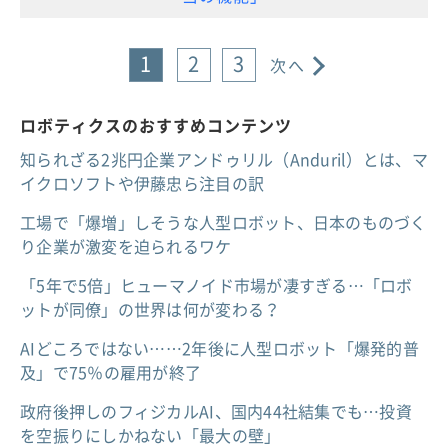
1
2
3
次へ
ロボティクスのおすすめコンテンツ
知られざる2兆円企業アンドゥリル（Anduril）とは、マ
イクロソフトや伊藤忠ら注目の訳
工場で「爆増」しそうな人型ロボット、日本のものづく
り企業が激変を迫られるワケ
「5年で5倍」ヒューマノイド市場が凄すぎる…「ロボ
ットが同僚」の世界は何が変わる？
AIどころではない……2年後に人型ロボット「爆発的普
及」で75％の雇用が終了
政府後押しのフィジカルAI、国内44社結集でも…投資
を空振りにしかねない「最大の壁」