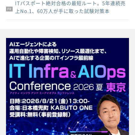
ITパスポート絶対合格の最短ルート。5年連続売
PR
PR
PR
上No.1、60万人が手に取った試験対策本