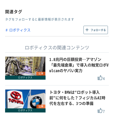
関連タグ
タグをフォローすると最新情報が表示されます
ロボティクス
フォローする
ロボティクスの関連コンテンツ
1.8兆円の巨額投資…アマゾン
「最先端倉庫」で導入の触覚ロボV
ulcanのヤバい実力
記事
4
ロボティクス
トヨタ・BMWは“ロボット導入
前”に何をした？フィジカルAI時
代を左右する、3つの準備
記事
7
ロボティクス