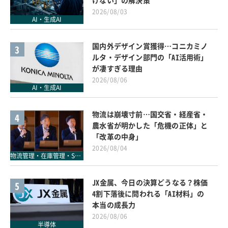
けない」の解決策
2026/08/03
AI・生成AI
国内外デザイン賞獲得…コニカミノ
3
ルタ・デザイン部門の「AI活用術」
が凄すぎる理由
2026/08/06
AI・生成AI
物流は崩壊寸前…国交省・経産省・
4
農水省が明かした「危機の正体」と
「改革の中身」
2026/08/04
物流管理・在庫管理・SCM
JX金属、今日の決算どうなる？株価
5
4割下落後に問われる「AI材料」の
本当の成長力
2026/08/06
半導体