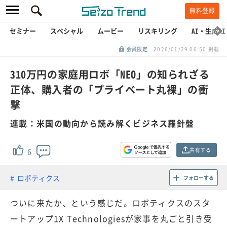
無料登録
セミナー
スペシャル
ムービー
リスキリング
AI・生成AI
会員限定
2026/01/29 06:50 掲載
310万円の家庭用ロボ「NEO」の知られざる
正体、購入者の「プライベート丸裸」の衝
撃
連載：米国の動向から読み解くビジネス羅針盤
共有する
6
ロボティクス
フォローする
ついに来たか、という感じだ。ロボティクスのスタ
ートアップ1X Technologiesが家事を丸ごと引き受