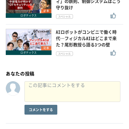
ィ」の鉄則、制御システムはこう
守り抜け
記事
ロボティクス
AIロボットがコンビニで働く時
代…フィジカルAIはどこまで来
た？尾形教授ら語る3つの壁
記事
ロボティクス
あなたの投稿
コメントをする