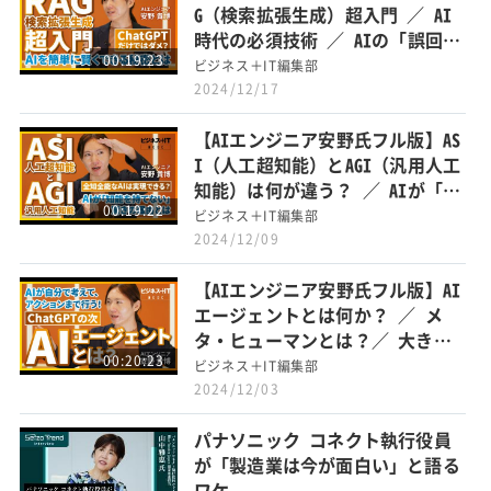
G（検索拡張生成）超入門 ／ AI
時代の必須技術 ／ AIの「誤回
00:19:23
答」防ぐ仕組みを解説
ビジネス＋IT編集部
2024/12/17
【AIエンジニア安野氏フル版】AS
I（人工超知能）とAGI（汎用人工
知能）は何が違う？ ／ AIが「知
00:19:22
能を持てない」驚きの理由とは？
ビジネス＋IT編集部
2024/12/09
【AIエンジニア安野氏フル版】AI
エージェントとは何か？ ／ メ
タ・ヒューマンとは？／ 大きく
00:20:23
異なる違いとその使い分け
ビジネス＋IT編集部
2024/12/03
パナソニック コネクト執行役員
が「製造業は今が面白い」と語る
ワケ