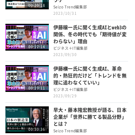
00:20:18
Seizo Trend編集部
2023/10/31
伊藤穣一氏に聞く生成AIとweb3の
関係、冬の時代でも「期待値が変
わらない」理由
00:12:14
ビジネス＋IT編集部
2023/09/30
伊藤穰一氏に聞く生成AI、革命
的・熱狂的だけど「トレンドを無
理に追わなくていい」
00:13:11
ビジネス＋IT編集部
2023/09/29
早大・藤本隆宏教授が語る、日本
企業が「世界に勝てる製品分野」
とは？
00:30:36
Seizo Trend編集部