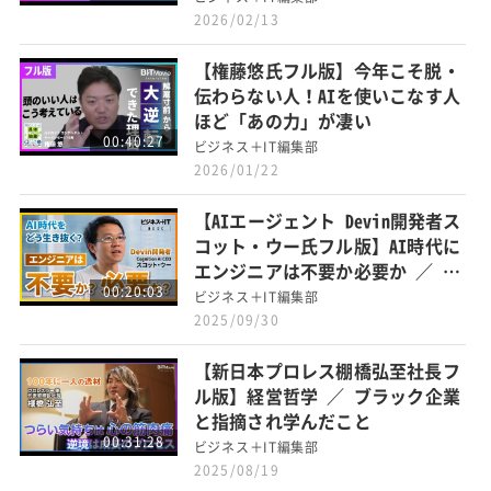
2026/02/13
【権藤悠氏フル版】今年こそ脱・
伝わらない人！AIを使いこなす人
ほど「あの力」が凄い
00:40:27
ビジネス＋IT編集部
2026/01/22
【AIエージェント Devin開発者ス
コット・ウー氏フル版】AI時代に
エンジニアは不要か必要か ／ De
00:20:03
vinとは何か
ビジネス＋IT編集部
2025/09/30
【新日本プロレス棚橋弘至社長フ
ル版】経営哲学 ／ ブラック企業
と指摘され学んだこと
00:31:28
ビジネス＋IT編集部
2025/08/19