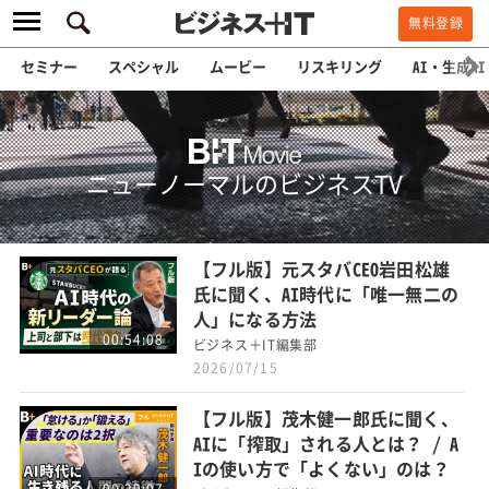
無料登録
セミナー
スペシャル
ムービー
リスキリング
AI・生成AI
ニューノーマルのビジネスTV
【フル版】元スタバCEO岩田松雄
氏に聞く、AI時代に「唯一無二の
人」になる方法
00:54:08
ビジネス＋IT編集部
2026/07/15
【フル版】茂木健一郎氏に聞く、
AIに「搾取」される人とは？ / A
Iの使い方で「よくない」のは？
00:29:07