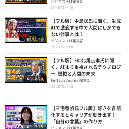
ビジネス＋IT編集部
2026/06/26
【フル版】中島聡氏に聞く、生成
AIで激変する中で人間にしかでき
ない仕事とは？
00:31:43
ビジネス＋IT編集部
2026/06/18
【フル版】SBI北尾吉孝氏に聞
く、AIより重視されるテクノロジ
ー 機械と人間の未来
00:18:29
FinTech Journal編集部
2026/05/28
【三宅香帆氏フル版】好きを言語
化するとキャリアが動き出す！
「自分の言葉」の作り方
00:12:45
ビジネス＋IT編集部