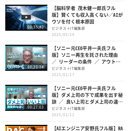
【脳科学者 茂木健一郎氏フル
版】賢くても収入高くない／AIが
ウソを付く根本原因
00:35:40
ビジネス＋IT編集部
2025/05/29
【ソニー元CEO平井一夫氏フル
版】ソニー再生を託された理由
／ リーダーの条件 ／ アウトサ
00:23:24
イダーな人生
ビジネス＋IT編集部
2025/02/17
【ソニー元CEO平井一夫氏フル
版】ダメ上司の下で成果を出す秘
訣 ／ 良い上司とダメ上司の違い
00:27:03
／ 働くとは何か？
ビジネス＋IT編集部
2025/02/12
【AIエンジニア安野氏フル版】RA