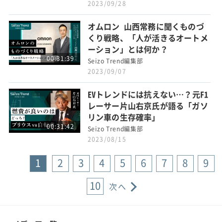
2023/09/28
オムロン 山西常務に聞くものづ
くり戦略、「人が活きるオートメ
ーション」とは何か？
00:31:39
Seizo Trend編集部
2023/09/07
EVトレンドには抗えない…？元F1
レーサー片山右京氏が語る「ガソ
リン車の生存確率」
00:31:42
Seizo Trend編集部
2023/08/15
1
2
3
4
5
6
7
8
9
10
次へ