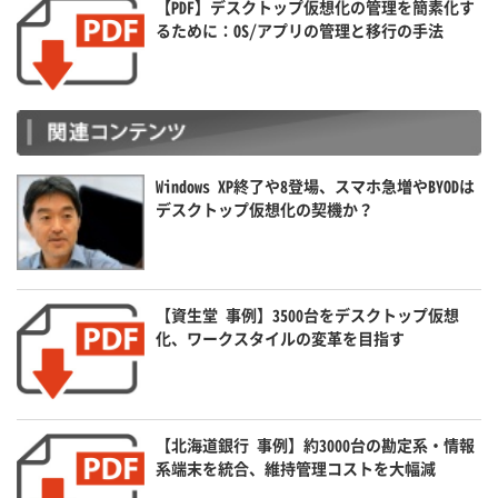
【PDF】デスクトップ仮想化の管理を簡素化す
るために：OS/アプリの管理と移行の手法
Windows XP終了や8登場、スマホ急増やBYODは
デスクトップ仮想化の契機か？
【資生堂 事例】3500台をデスクトップ仮想
化、ワークスタイルの変革を目指す
【北海道銀行 事例】約3000台の勘定系・情報
系端末を統合、維持管理コストを大幅減