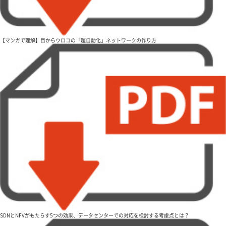
【マンガで理解】目からウロコの「超自動化」ネットワークの作り方
SDNとNFVがもたらす5つの効果、データセンターでの対応を検討する考慮点とは？