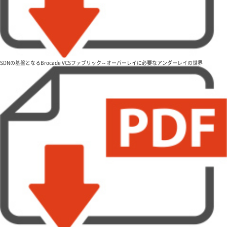
SDNの基盤となるBrocade VCSファブリック～オーバーレイに必要なアンダーレイの世界