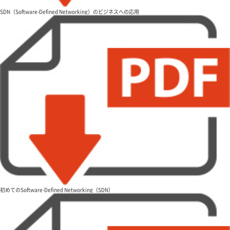
SDN（Software-Defined Networking）のビジネスへの応用
初めてのSoftware-Defined Networking（SDN）