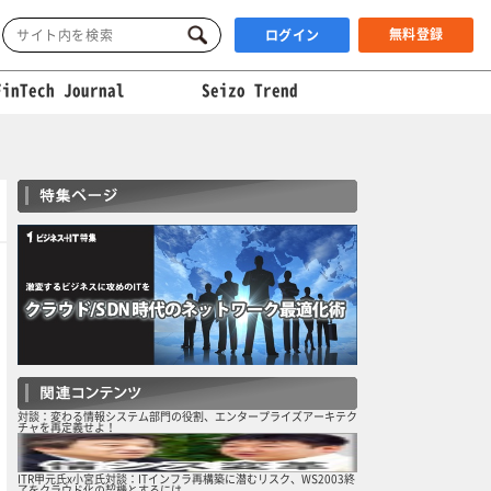
無料登録
ログイン
FinTech Journal
Seizo Trend
対談：変わる情報システム部門の役割、エンタープライズアーキテク
チャを再定義せよ！
ITR甲元氏x小宮氏対談：ITインフラ再構築に潜むリスク、WS2003終
了をクラウド化の契機とするには