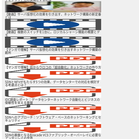
【動画】サーバ仮想化の効果を引き出す、ネットワーク構築の新定番
とは
【動画】複数のスイッチを1台に。ロジカルシャーシ機能の概要とデ
モ
【マンガで理解】サーバ仮想化の効果を引き出すネットワーク構築の
勘所
【マンガで理解】目からウロコの「超自動化」ネットワークの作り方
SDNとNFVがもたらす5つの効果、データセンターでの対応を検討す
る考慮点とは？
IDC調査レポート：データセンターネットワーク自動化とビジネスの
俊敏性を支える基盤
SDNへのアプローチ：ソフトウェア・ベースのネットワーキングとセ
キュリティ
SDNの基盤となるBrocade VCSファブリック～オーバーレイに必要な
アンダーレイの世界