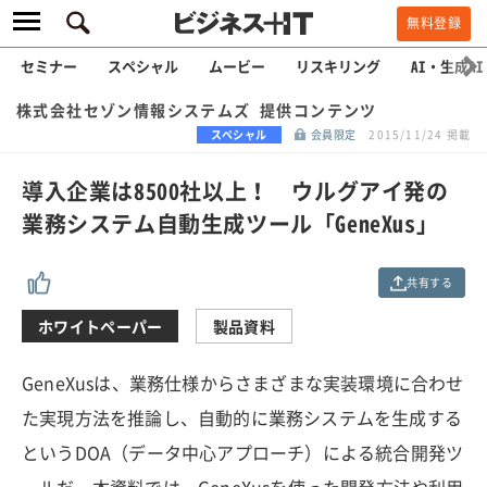
無料登録
セミナー
スペシャル
ムービー
リスキリング
AI・生成AI
株式会社セゾン情報システムズ 提供コンテンツ
スペシャル
会員限定
2015/11/24 掲載
導入企業は8500社以上！ ウルグアイ発の
業務システム自動生成ツール「GeneXus」
共有する
ホワイトペーパー
製品資料
GeneXusは、業務仕様からさまざまな実装環境に合わせ
た実現方法を推論し、自動的に業務システムを生成する
というDOA（データ中心アプローチ）による統合開発ツ