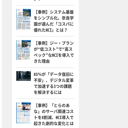
【事例】システム基盤
をシンプル化。奈良学
園が選んだ「コスパに
優れたHCI」とは？
【事例】ジー・プラン
が“低コスト”で“高ス
ペック”なHCIを導入で
きた理由
85％が「データ復旧に
不安」、デジタル変革
で加速する3つの課題
を解決するには
【事例】「とらのあ
な」のサーバ関連コス
トを8割減、HCI導入で
起きた劇的な変化とは