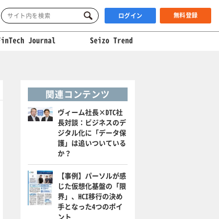
無料登録
ログイン
FinTech Journal
Seizo Trend
関連コンテンツ
ヴィーム社長×DTC社
長対談：ビジネスのデ
ジタル化に「データ保
護」は追いついている
か？
【事例】パーソルが感
じた仮想化基盤の「限
界」、HCI移行の決め
手となった4つのポイ
ント