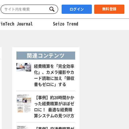
無料登録
ログイン
FinTech Journal
Seizo Trend
関連コンテンツ
経費精算を「完全効率
化」、カメラ撮影やカ
ード読取に加え「領収
書もゼロに」する
【事例】約20時間かか
った経費精算がほぼゼ
ロに！ 最適な経費精
算システムの見つけ方
【事例】交通費精算が