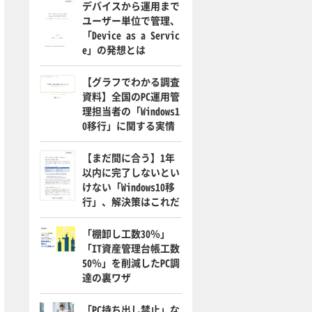
デバイスから運用まで
ユーザー単位で管理、
「Device as a Servic
e」の発想とは
【グラフでわかる調査
資料】全国のPC運用管
理担当者の「Windows1
0移行」に関する実情
【まだ間に合う】1年
以内に完了しないとい
けない「Windows10移
行」、解決策はこれだ
「棚卸し工数30％」
「IT資産管理台帳工数
50％」を削減したPC調
達の裏ワザ
「PC持ち出し禁止」な