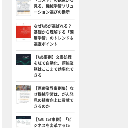
見る、機械学習ソリュ
ーション選びの勘所
なぜAWSが選ばれる？
基礎から理解する「深
層学習」のトレンド＆
選定ポイント
【AWS事例】文書処理
をAIで自動化、煩雑業
務はここまで効率化で
きる
【医療業界事例集】な
ぜ機械学習は、がん発
見の精度向上に貢献で
きるのか
【AWS IoT事例】「ビ
ジネスを変革するIo