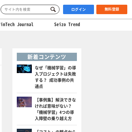
無料登録
ログイン
FinTech Journal
Seizo Trend
新着コンテンツ
なぜ「機械学習」の導
入プロジェクトは失敗
する？ 成功事例の共
通点
【事例集】解決できな
ければ意味がない？
「機械学習」4つの導
入障壁の乗り越え方
「コスト」の観点から