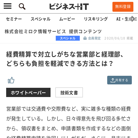
無料登録
セミナー
スペシャル
ムービー
リスキリング
AI・生成AI
株式会社ミロク情報サービス 提供コンテンツ
スペシャル
会員限定
2020/06/10 掲載
経費精算で対立しがちな営業部と経理部、
どちらも負担を軽減できる方法とは？
共有する
ホワイトペーパー
技術文書
営業部では交通費や交際費など、実に雑多な種類の経費
が発生している。しかし、日々得意先を飛び回る多忙さ
から、領収書をまとめ、申請書類を作成するなどの面倒