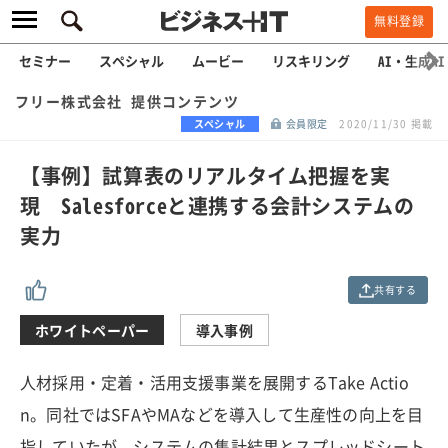
無料登録
セミナー
スペシャル
ムービー
リスキリング
AI・生成AI
フリー株式会社 提供コンテンツ
スペシャル
会員限定
2020/11/30 掲載
【事例】試算表のリアルタイム把握を実
現 Salesforceと連携する会計システムの
実力
共有する
ホワイトペーパー
導入事例
人材採用・定着・活用支援事業を展開するTake Actio
n。同社ではSFAやMAなどを導入して生産性の向上を目
指していたが、システムの集計結果とスプレッドシート