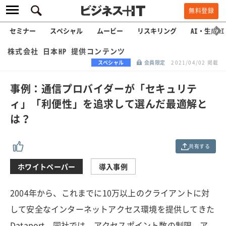
無料登録
セミナー
スペシャル
ムービー
リスキリング
AI・生成AI
株式会社 日本HP 提供コンテンツ
スペシャル
会員限定
2021/04/02 掲載
事例：通信プロバイダーが「セキュリテ
ィ」「利便性」を追求して選んだ最適解と
は？
共有する
ホワイトペーパー
導入事例
2004年から、これまでに10万以上のクライアントに対
して安全なインターネットアクセス環境を提供してきた
Dataport。同社では、アクセスポイント数の制限、ア