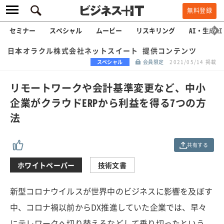
無料登録
セミナー
スペシャル
ムービー
リスキリング
AI・生成AI
日本オラクル株式会社ネットスイート 提供コンテンツ
スペシャル
会員限定
2021/05/14 掲載
リモートワークや会計基準変更など、中小
企業がクラウドERPから利益を得る7つの方
法
共有する
ホワイトペーパー
技術文書
新型コロナウイルスが世界中のビジネスに影響を及ぼす
中、コロナ禍以前からDX推進していた企業では、早々
にテレワークへ切り替えるなどして乗り切ったという。