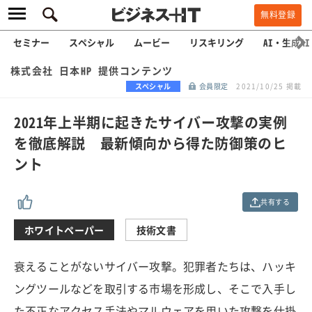
無料登録
セミナー
スペシャル
ムービー
リスキリング
AI・生成AI
株式会社 日本HP 提供コンテンツ
スペシャル
会員限定
2021/10/25 掲載
2021年上半期に起きたサイバー攻撃の実例
を徹底解説 最新傾向から得た防御策のヒ
ント
共有する
ホワイトペーパー
技術文書
衰えることがないサイバー攻撃。犯罪者たちは、ハッキ
ングツールなどを取引する市場を形成し、そこで入手し
た不正なアクセス手法やマルウェアを用いた攻撃を仕掛