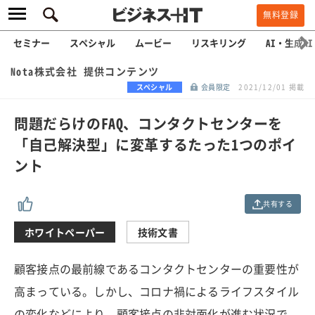
無料登録
セミナー
スペシャル
ムービー
リスキリング
AI・生成AI
Nota株式会社 提供コンテンツ
スペシャル
会員限定
2021/12/01 掲載
問題だらけのFAQ、コンタクトセンターを
「自己解決型」に変革するたった1つのポイ
ント
共有する
ホワイトペーパー
技術文書
顧客接点の最前線であるコンタクトセンターの重要性が
高まっている。しかし、コロナ禍によるライフスタイル
の変化などにより、顧客接点の非対面化が進む状況で、