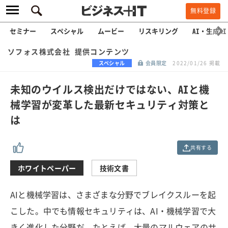
無料登録
セミナー
スペシャル
ムービー
リスキリング
AI・生成AI
ソフォス株式会社 提供コンテンツ
スペシャル
会員限定
2022/01/26 掲載
未知のウイルス検出だけではない、AIと機
械学習が変革した最新セキュリティ対策と
は
共有する
ホワイトペーパー
技術文書
AIと機械学習は、さまざまな分野でブレイクスルーを起
こした。中でも情報セキュリティは、AI・機械学習で大
きく進化した分野だ。たとえば、大量のマルウェアのサ