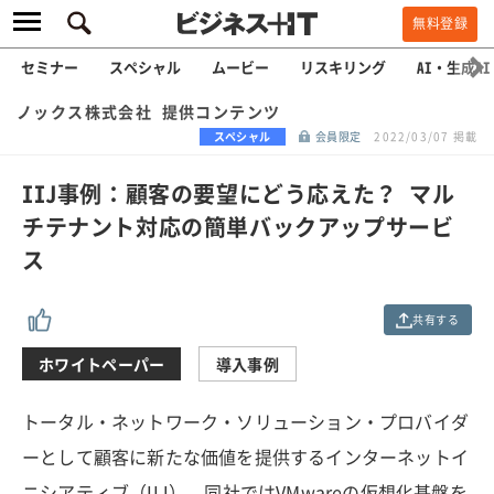
無料登録
セミナー
スペシャル
ムービー
リスキリング
AI・生成AI
ノックス株式会社 提供コンテンツ
スペシャル
会員限定
2022/03/07 掲載
IIJ事例：顧客の要望にどう応えた？ マル
チテナント対応の簡単バックアップサービ
ス
共有する
ホワイトペーパー
導入事例
トータル・ネットワーク・ソリューション・プロバイダ
ーとして顧客に新たな価値を提供するインターネットイ
ニシアティブ（IIJ）。同社ではVMwareの仮想化基盤を