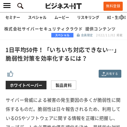
無料登録
セミナー
スペシャル
ムービー
リスキリング
AI・生成AI
株式会社サイバーセキュリティクラウド 提供コンテンツ
スペシャル
会員限定
2022/11/02 掲載
1日平均50件！「いちいち対応できない…」
脆弱性対策を効率化するには？
共有する
ホワイトペーパー
製品資料
サイバー脅威による被害の発生要因の多くが脆弱性に関
係するものだ。脆弱性は日々報告されるため、利用して
いるOSやソフトウェアに関する情報を正確に把握し、