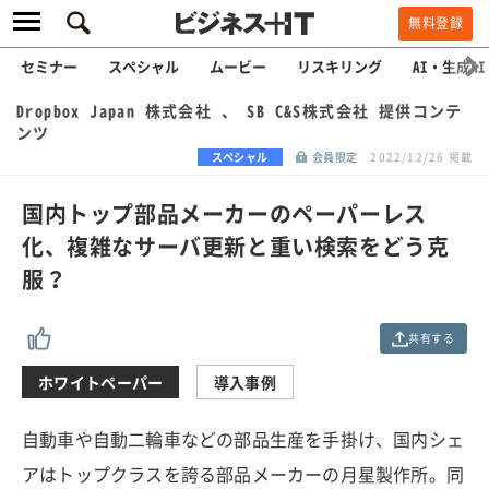
無料登録
セミナー
スペシャル
ムービー
リスキリング
AI・生成AI
Dropbox Japan 株式会社 、 SB C&S株式会社 提供コンテ
ンツ
スペシャル
会員限定
2022/12/26 掲載
国内トップ部品メーカーのペーパーレス
化、複雑なサーバ更新と重い検索をどう克
服？
共有する
ホワイトペーパー
導入事例
自動車や自動二輪車などの部品生産を手掛け、国内シェ
アはトップクラスを誇る部品メーカーの月星製作所。同