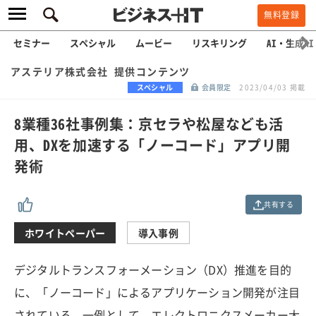
無料登録
セミナー
スペシャル
ムービー
リスキリング
AI・生成AI
アステリア株式会社 提供コンテンツ
スペシャル
会員限定
2023/04/03 掲載
8業種36社事例集：京セラや松屋なども活
用、DXを加速する「ノーコード」アプリ開
発術
共有する
ホワイトペーパー
導入事例
デジタルトランスフォーメーション（DX）推進を目的
に、「ノーコード」によるアプリケーション開発が注目
されている。一例として、エレクトロニクスメーカー大