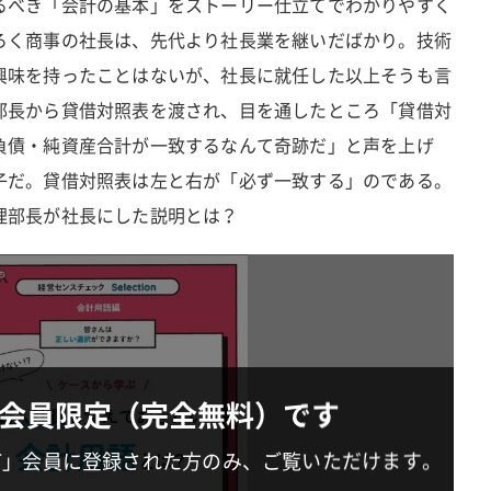
るべき「会計の基本」をストーリー仕立てでわかりやすく
ろく商事の社長は、先代より社長業を継いだばかり。技術
興味を持ったことはないが、社長に就任した以上そうも言
部長から貸借対照表を渡され、目を通したところ「貸借対
負債・純資産合計が一致するなんて奇跡だ」と声を上げ
子だ。貸借対照表は左と右が「必ず一致する」のである。
理部長が社長にした説明とは？
会員限定（完全無料）です
IT」会員に登録された方のみ、ご覧いただけます。