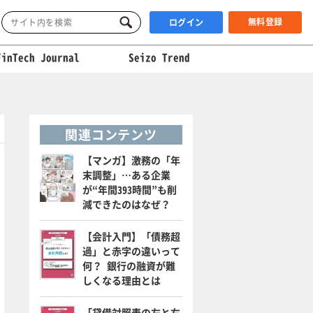
無料登録
ログイン
FinTech Journal
Seizo Trend
関連コンテンツ
【マンガ】激務の「年
末調整」…ある企業
が“年間393時間”も削
減できたのはなぜ？
【会計入門】「債務超
過」と赤字の違いって
何？ 銀行の融資が難
しくなる理由とは
「貸借対照表の左と右