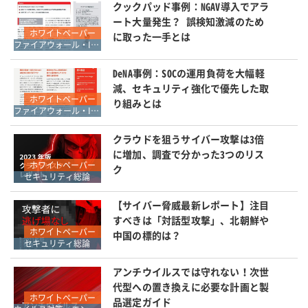
クックパッド事例：NGAV導入でアラ
ート大量発生？ 誤検知激減のため
ホワイトペーパー
に取った一手とは
ファイアウォール・IDS・IPS
DeNA事例：SOCの運用負荷を大幅軽
減、セキュリティ強化で優先した取
ホワイトペーパー
り組みとは
ファイアウォール・IDS・IPS
クラウドを狙うサイバー攻撃は3倍
に増加、調査で分かった3つのリス
ホワイトペーパー
ク
セキュリティ総論
【サイバー脅威最新レポート】注目
すべきは「対話型攻撃」、北朝鮮や
ホワイトペーパー
中国の標的は？
セキュリティ総論
アンチウイルスでは守れない！次世
代型への置き換えに必要な計画と製
ホワイトペーパー
品選定ガイド