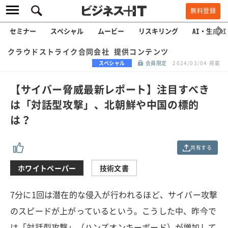
無料登録
セミナー
スペシャル
ムービー
リスキリング
AI・生成AI
クラウドストライク合同会社 提供コンテンツ
スペシャル
会員限定
2024/03/04 掲載
【サイバー脅威最新レポート】注目すべき
は「対話型攻撃」、北朝鮮や中国の標的
は？
共有する
ホワイトペーパー
技術文書
7分に1回は潜在的な侵入が行われるほど、サイバー攻撃
のスピードが上がっているという。こうした中、昨今で
は「対話型攻撃」（ハンズオンキーボード）が増加して