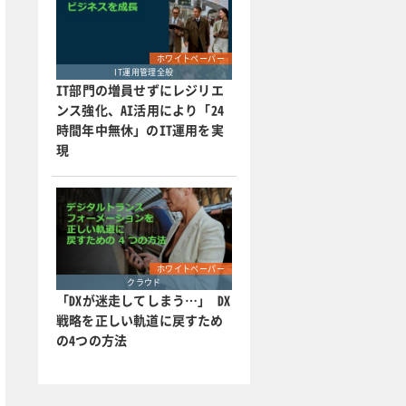
ホワイトペーパー
IT運用管理全般
IT部門の増員せずにレジリエ
ンス強化、AI活用により「24
時間年中無休」のIT運用を実
現
ホワイトペーパー
クラウド
「DXが迷走してしまう…」 DX
戦略を正しい軌道に戻すため
の4つの方法