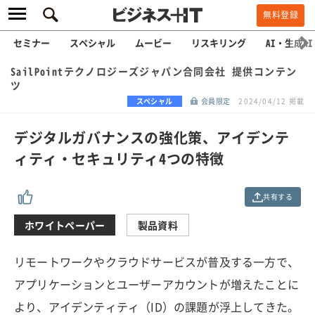
無料登録
セミナー
スペシャル
ムービー
リスキリング
AI・生成AI
SailPointテクノロジーズジャパン合同会社 提供コンテン
ツ
スペシャル
会員限定
2024/04/12 掲載
デジタルガバナンスの強化策、アイデンテ
ィティ・セキュリティ4つの特徴
共有する
ホワイトペーパー
製品資料
リモートワークやクラウドサービスが普及する一方で、
アプリケーションとユーザーアカウントが増えたことに
より、アイデンティティ（ID）の課題が浮上してきた。