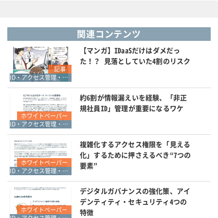
関連コンテンツ
【マンガ】IDaaSだけはダメだっ
た！？ 見落としていた4割のリスク
記事
ID・アクセス管理・認証
約6割が情報漏えいを経験、「非正
規社員ID」管理が重要になるワケ
ホワイトペーパー
ID・アクセス管理・認証
複雑化するアクセス権限を「見える
化」するために押さえるべき“7つの
ホワイトペーパー
要素”
ID・アクセス管理・認証
デジタルガバナンスの強化策、アイ
デンティティ・セキュリティ4つの
ホワイトペーパー
特徴
ID・アクセス管理・認証