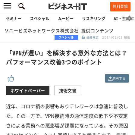
無料登録
セミナー
スペシャル
ムービー
リスキリング
AI・生成AI
ソニービズネットワークス株式会社 提供コンテンツ
スペシャル
会員限定
2024/07/05 掲載
「VPNが遅い」を解決する意外な方法とは？
パフォーマンス改善3つのポイント
共有する
ホワイトペーパー
技術文書
近年、コロナ禍の影響もありテレワークは急速に普及し
た。その一方で、VPN接続時の通信速度の低下や不安定
さによる業務への悪影響が課題になっている。その原因