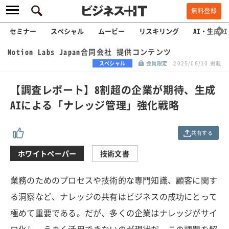
無料登録
セミナー
スペシャル
ムービー
リスキリング
AI・生成AI
Notion Labs Japan合同会社 提供コンテンツ
スペシャル
会員限定
2025/06/10 掲載
【調査レポート】8割超の企業が期待、生成
AIによる「ナレッジ管理」強化戦略
共有する
ホワイトペーパー
技術文書
業務のためのプロセスや技術的な専門知識、顧客に関す
る洞察など、ナレッジの共有はビジネスの成功にとって
極めて重要である。だが、多くの企業はナレッジがサイ