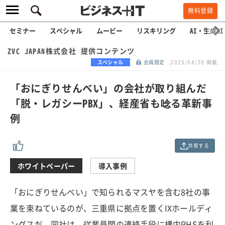
無料登録
セミナー
スペシャル
ムービー
リスキリング
AI・生成AI
ZVC JAPAN株式会社 提供コンテンツ
スペシャル
会員限定
2025/04/30 掲載
「おにぎりせんべい」の会社が取り組んだ
「脱・レガシーPBX」、経産省も唸る革新事
例
共有する
ホワイトペーパー
導入事例
「おにぎりせんべい」で知られるマスヤを含む8社の事
業を束ねているのが、三重県に拠点を置くIXホールディ
ングスだ。同社は、従業員間の連絡手段に構内PHSを利