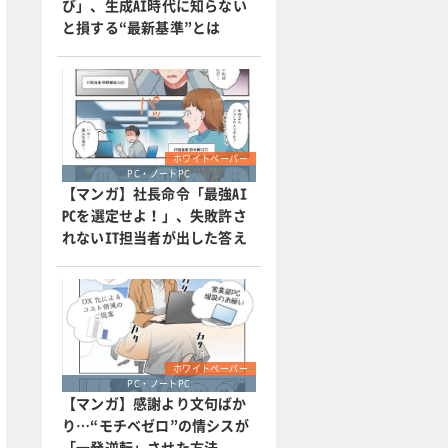
び」、生成AI時代に知らない
と損する“最新基準”とは
ホワイトペーパー
PC・ノートPC
【マンガ】社長命令「最強AI
PCを選定せよ！」、失敗許さ
れないIT担当者が出した答え
ホワイトペーパー
PC・ノートPC
【マンガ】感謝より文句ばか
り…“モチベゼロ”の情シスが
「一発逆転」させた方法