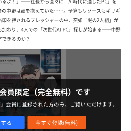
るよ！」──社長から直々に「AI時代に適したPC」を
当者の中野は頭を抱えていた……。予算もリソースもギリギ
烙印を押されるプレッシャーの中、突如「謎の2人組」が
加わり、4人での「次世代AI PC」探しが始まる──中野
アできるのか？
会員限定（完全無料）です
IT」会員に登録された方のみ、ご覧いただけます。
ンする
今すぐ登録(無料)