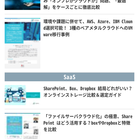
み「オンプレかクラウドか」問題、「最適
解」をケースごとに徹底比較
環境や課題に併せて、AWS、Azure、IBM Cloun
d選択可能！ 3種のベアメタルクラウドへのVM
ware移行事例
SaaS
SharePoint、Box、Dropbox 結局どれがいい？
オンラインストレージ比較＆選定ガイド
「ファイルサーバクラウド化」の極意、Share
Point はどう活用する？boxやDropboxと特徴
を比較