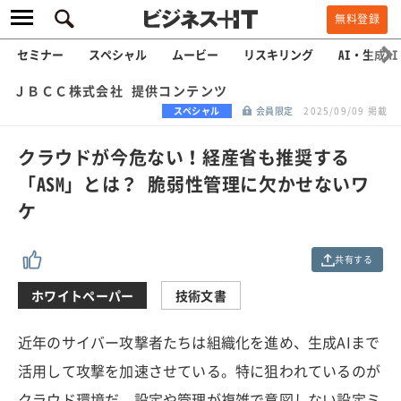
無料登録
セミナー
スペシャル
ムービー
リスキリング
AI・生成AI
ＪＢＣＣ株式会社 提供コンテンツ
スペシャル
会員限定
2025/09/09 掲載
クラウドが今危ない！経産省も推奨する
「ASM」とは？ 脆弱性管理に欠かせないワ
ケ
共有する
ホワイトペーパー
技術文書
近年のサイバー攻撃者たちは組織化を進め、生成AIまで
活用して攻撃を加速させている。特に狙われているのが
クラウド環境だ。設定や管理が複雑で意図しない設定ミ