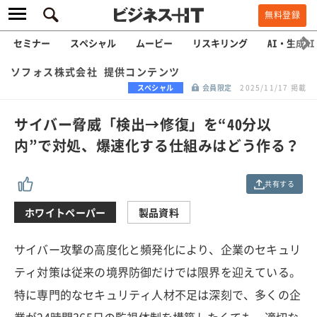
無料登録
セミナー
スペシャル
ムービー
リスキリング
AI・生成AI
ソフォス株式会社 提供コンテンツ
スペシャル
会員限定
2025/11/17 掲載
サイバー脅威「検出→修復」を“40分以
内”で対処、爆速化する仕組みはどう作る？
共有する
ホワイトペーパー
製品資料
サイバー攻撃の高度化と頻発化により、企業のセキュリ
ティ対策は従来の境界防御だけでは限界を迎えている。
特に専門的なセキュリティ人材不足は深刻で、多くの企