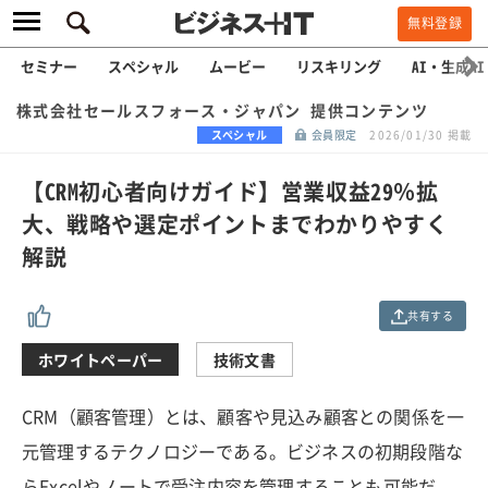
無料登録
セミナー
スペシャル
ムービー
リスキリング
AI・生成AI
株式会社セールスフォース・ジャパン 提供コンテンツ
スペシャル
会員限定
2026/01/30 掲載
【CRM初心者向けガイド】営業収益29％拡
大、戦略や選定ポイントまでわかりやすく
解説
共有する
ホワイトペーパー
技術文書
CRM（顧客管理）とは、顧客や見込み顧客との関係を一
元管理するテクノロジーである。ビジネスの初期段階な
らExcelやノートで受注内容を管理することも可能だ