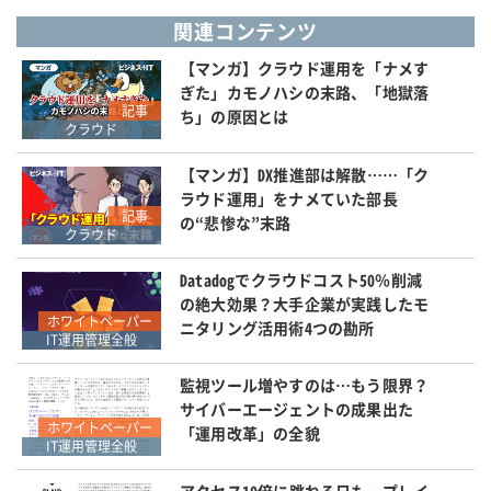
関連コンテンツ
【マンガ】クラウド運用を「ナメす
ぎた」カモノハシの末路、「地獄落
記事
ち」の原因とは
クラウド
【マンガ】DX推進部は解散……「ク
ラウド運用」をナメていた部長
記事
の“悲惨な”末路
クラウド
Datadogでクラウドコスト50％削減
の絶大効果？大手企業が実践したモ
ホワイトペーパー
ニタリング活用術4つの勘所
IT運用管理全般
監視ツール増やすのは…もう限界？
サイバーエージェントの成果出た
ホワイトペーパー
「運用改革」の全貌
IT運用管理全般
アクセス10倍に跳ねる日も…プレイ