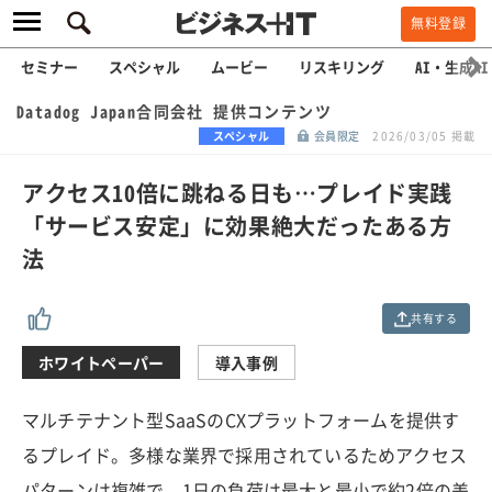
無料登録
セミナー
スペシャル
ムービー
リスキリング
AI・生成AI
Datadog Japan合同会社 提供コンテンツ
スペシャル
会員限定
2026/03/05 掲載
アクセス10倍に跳ねる日も…プレイド実践
「サービス安定」に効果絶大だったある方
法
共有する
ホワイトペーパー
導入事例
マルチテナント型SaaSのCXプラットフォームを提供す
るプレイド。多様な業界で採用されているためアクセス
パターンは複雑で、1日の負荷は最大と最小で約2倍の差