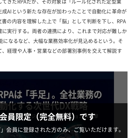
してきたRPAだが、その対象は「ルール化された定型業
生成AIという新たな存在が加わったことで自動化に革命が
文書の内容を理解した上で「脳」として判断を下し、RPA
確に実行する。両者の連携により、これまで対応が難しか
可能になるなど、大幅な業務効率化が見込めるという。そ
て、経理や人事・営業などの部署別事例を交えて解説す
会員限定（完全無料）です
IT」会員に登録された方のみ、ご覧いただけます。