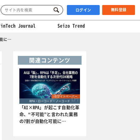
無料登録
ログイン
FinTech Journal
Seizo Trend
可能に…
関連コンテンツ
ホワイトペーパー
RPA・ローコード・ノーコード
「AI×RPA」が起こす自動化革
命、“不可能”と言われた業務
の7割が自動化可能に…