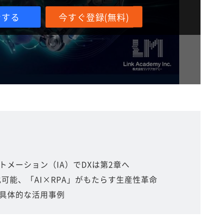
ンする
今すぐ登録(無料)
メーション（IA）でDXは第2章へ
化可能、「AI×RPA」がもたらす生産性革命
具体的な活用事例