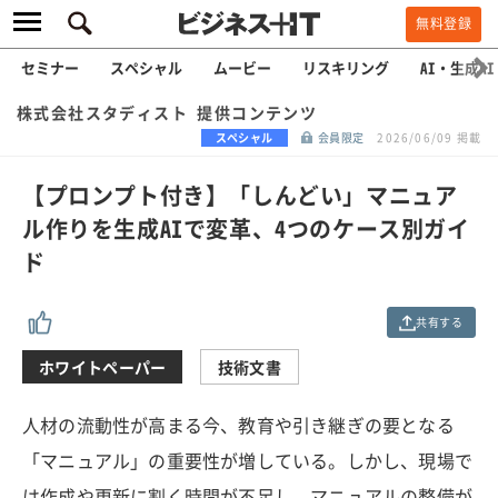
無料登録
セミナー
スペシャル
ムービー
リスキリング
AI・生成AI
株式会社スタディスト 提供コンテンツ
スペシャル
会員限定
2026/06/09 掲載
【プロンプト付き】「しんどい」マニュア
ル作りを生成AIで変革、4つのケース別ガイ
ド
共有する
ホワイトペーパー
技術文書
人材の流動性が高まる今、教育や引き継ぎの要となる
「マニュアル」の重要性が増している。しかし、現場で
は作成や更新に割く時間が不足し、マニュアルの整備が