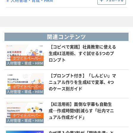
関連コンテンツ
【コピペで実践】社員教育に使える
生成AI活用術、すぐ試せる5つのプ
ホワイトペーパー
ロンプト
人材管理・育成・HRM
【プロンプト付き】「しんどい」マ
ニュアル作りを生成AIで変革、4つ
ホワイトペーパー
のケース別ガイド
人材管理・育成・HRM
【AI活用術】面倒な字幕も自動生
成…作成時間9割減らす「社内マニ
ホワイトペーパー
ュアル作成ガイド」
人材管理・育成・HRM
なぜ導入企業2割が「期待未満」と