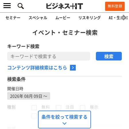
無料登録
セミナー
スペシャル
ムービー
リスキリング
AI・生成AI
イベント・セミナー検索
キーワード検索
コンテンツ詳細検索はこちら
検索条件
開催日時
2026年 08月 09日
〜
種別
無料
注目
展示
有料
条件を絞って検索する
地域