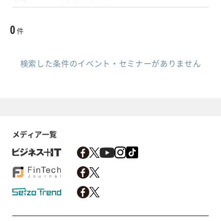
開催日時
0
件
〜
検索した条件のイベント・セミナーがありません
ステータス
申込受付中
申込・開催終了
タグ
メディア一覧
クリア
この条件で検索する