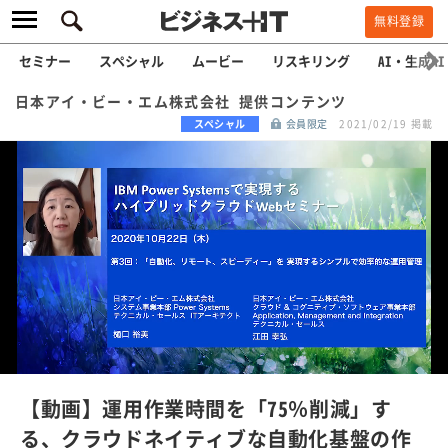
無料登録
セミナー
スペシャル
ムービー
リスキリング
AI・生成AI
日本アイ・ビー・エム株式会社 提供コンテンツ
スペシャル
会員限定
2021/02/19 掲載
L
o
a
/
U
d
n
e
m
u
d
t
e
:
【動画】運用作業時間を「75％削減」す
1
0
る、クラウドネイティブな自動化基盤の作
0