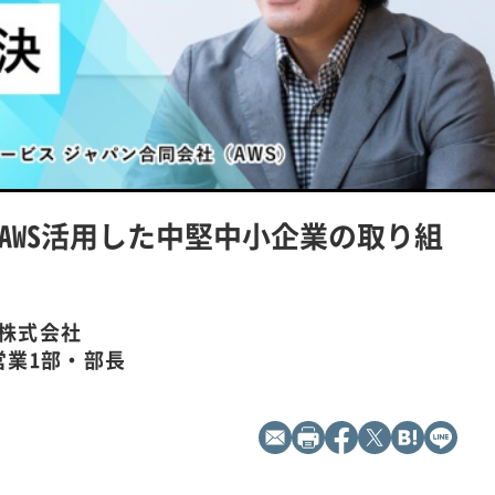
l
a
y
V
AWS活用した中堅中小企業の取り組
i
d
e
株式会社
営業1部・部長
o