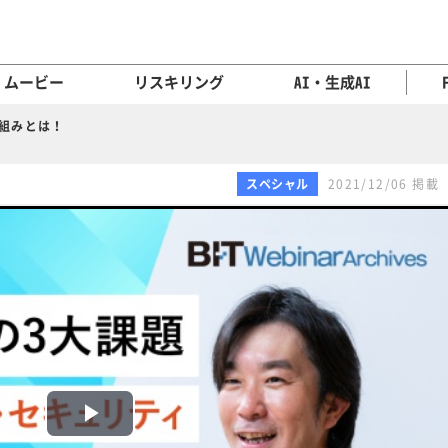
ムービー
リスキリング
AI・生成AI
り組みとは！
スペシャル
2021/12/06 掲載
P