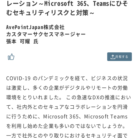
0
レーション～Microsoft 365、Teamsにひそ
0
.
むセキュリティリスクと対策～
0
0
%
AvePointJapan株式会社
カスタマーサクセスマネージャー
張本 可耀 氏
共有する
COVID-19 のパンデミックを経て、ビジネスの状況
は激変し、多くの企業がデジタルやリモートの労働
環境をとりいれました。 この急速なDXの推進におい
て、社内外とのセキュアなコラボレーションを円滑
に行うために、Microsoft 365、Microsoft Teams
を利用し始めた企業も多いのではないでしょうか。
一方で社外とのやり取りにおけるセキュリティ面で