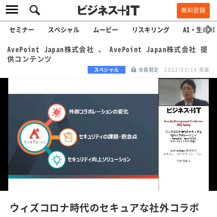
無料登録
セミナー
スペシャル
ムービー
リスキリング
AI・生成AI
AvePoint Japan株式会社 、 AvePoint Japan株式会社 提
供コンテンツ
スペシャル
会員限定
2022/05/18 掲載
L
o
a
/
U
d
n
e
m
u
d
t
e
:
ウィズコロナ時代のセキュアな社外コラボ
1