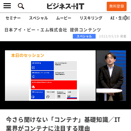
無料登録
セミナー
スペシャル
ムービー
リスキリング
AI・生成AI
日本アイ・ビー・エム株式会社 提供コンテンツ
スペシャル
2022/05/19 掲載
L
o
a
/
U
d
n
e
m
u
d
t
e
:
今さら聞けない「コンテナ」基礎知識／IT
1
.
業界がコンテナに注目する理由
9