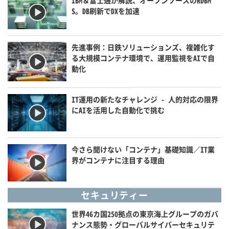
S。DB刷新でDXを加速
先進事例：日鉄ソリューションズ、複雑化す
る大規模コンテナ環境で、運用監視をAIで自
動化
IT運用の新たなチャレンジ - 人的対応の限界
にAIを活用した自動化で挑む
今さら聞けない「コンテナ」基礎知識／IT業
界がコンテナに注目する理由
セキュリティー
世界46カ国250拠点の東京海上グループのガバ
ナンス態勢・グローバルサイバーセキュリテ