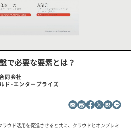
L
P
o
l
a
a
d
y
基盤で必要な要素とは？
e
b
d
a
:
c
1
k
0
R
0
a
合同会社
.
t
0
e
ルド-エンタープライズ
0
%
クラウド活用を促進させると共に、クラウドとオンプレミ