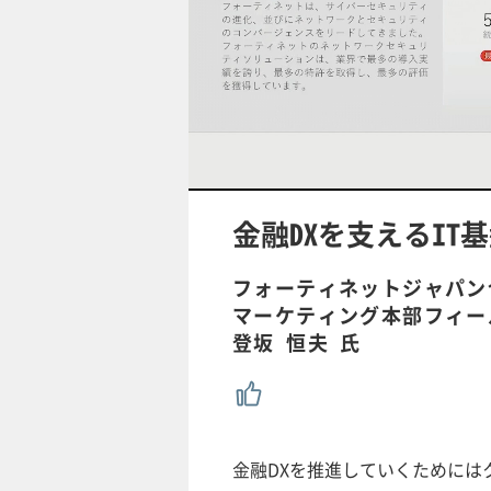
/
U
n
m
u
金融DXを支えるIT
t
e
フォーティネットジャパン
マーケティング本部フィー
登坂 恒夫 氏
金融DXを推進していくためには