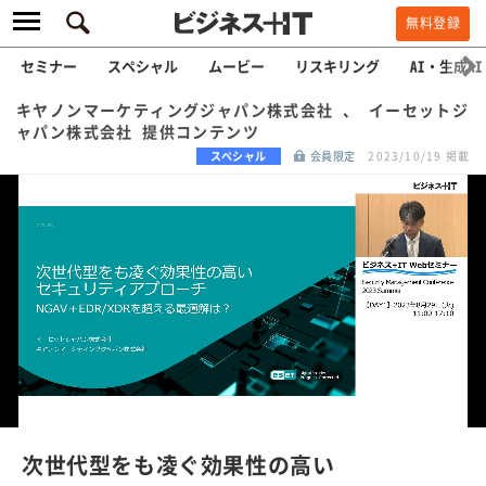
無料登録
セミナー
スペシャル
ムービー
リスキリング
AI・生成AI
キヤノンマーケティングジャパン株式会社 、 イーセットジ
ャパン株式会社 提供コンテンツ
スペシャル
会員限定
2023/10/19 掲載
L
o
a
/
U
d
n
e
m
u
d
t
e
:
次世代型をも凌ぐ効果性の高い
1