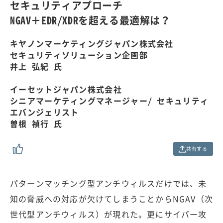
0
セキュリティアプローチ
0
.
NGAV＋EDR/XDRを超える最適解は？
0
0
%
キヤノンマーケティングジャパン株式会社
セキュリティソリューション企画部
井上 弘紀 氏
イーセットジャパン株式会社
シニアマーケティングマネージャー/ セキュリティ
エバンジェリスト
曽根 禎行 氏
共有する
パターンマッチング型アンチウィルスだけでは、未
知の脅威への対応が欠けてしまうことからNGAV（次
世代型アンチウィルス）が現れた。更にサイバー攻