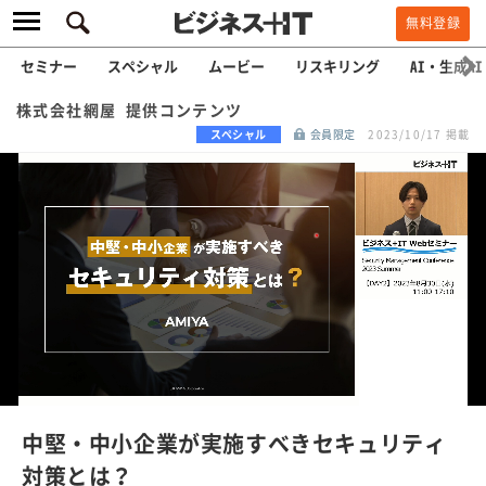
無料登録
セミナー
スペシャル
ムービー
リスキリング
AI・生成AI
株式会社網屋 提供コンテンツ
スペシャル
会員限定
2023/10/17 掲載
L
o
a
/
U
d
n
e
m
u
d
t
e
:
中堅・中小企業が実施すべきセキュリティ
1
0
対策とは？
0