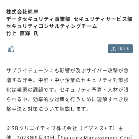
.
0
株式会社網屋
0
データセキュリティ事業部 セキュリティサービス部
%
セキュリティコンサルティングチーム
竹上 直輝 氏
共有する
サプライチェーンにも影響が及ぶサイバー攻撃が急
増する昨今。中堅・中小企業のセキュリティ対策強
化は喫緊の課題です。セキュリティ予算・人材が限
られる中、効率的な対策を行うために理解すべき攻
撃手法と対策について解説します。
※SBクリエイティブ株式会社（ビジネス+IT）主
催、2023年8月30日「Security Management Conf