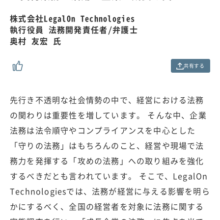
.
0
株式会社LegalOn Technologies
0
執行役員 法務開発責任者/弁護士
%
奥村 友宏 氏
共有する
先行き不透明な社会情勢の中で、経営における法務
の関わりは重要性を増しています。 そんな中、企業
法務は法令順守やコンプライアンスを中心とした
「守りの法務」はもちろんのこと、経営や現場で法
務力を発揮する「攻めの法務」への取り組みを強化
するべきだとも言われています。 そこで、LegalOn
Technologiesでは、法務が経営に与える影響を明ら
かにするべく、全国の経営者を対象に法務に関する