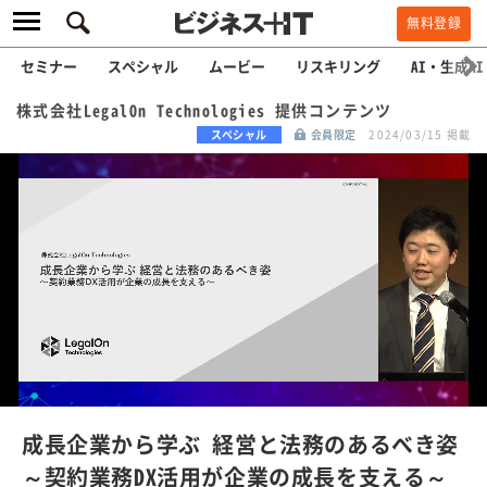
無料登録
セミナー
スペシャル
ムービー
リスキリング
AI・生成AI
株式会社LegalOn Technologies 提供コンテンツ
スペシャル
会員限定
2024/03/15 掲載
L
o
a
/
U
d
n
e
m
u
d
t
e
:
成長企業から学ぶ 経営と法務のあるべき姿
1
0
～契約業務DX活用が企業の成長を支える～
0