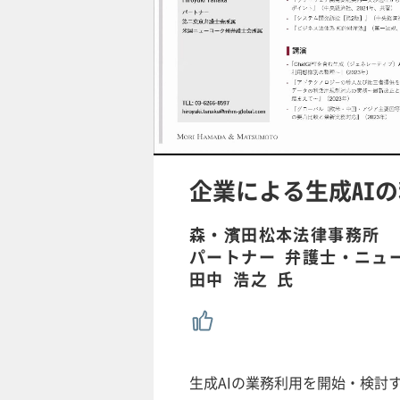
/
U
n
m
u
企業による生成AI
t
e
森・濱田松本法律事務所
パートナー 弁護士・ニュ
田中 浩之 氏
生成AIの業務利用を開始・検討