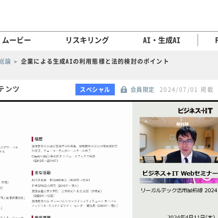
ムービー
リスキリング
AI・生成AI
総論
企業による生成AIの利用態様と法的検討のポイント
テンツ
スペシャル
会員限定
2024/07/01 掲載