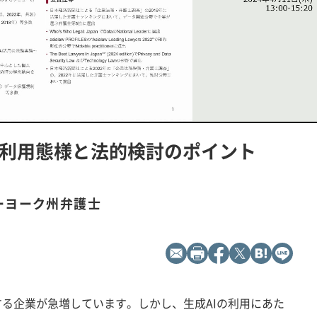
L
P
o
l
a
a
d
y
の利用態様と法的検討のポイント
e
b
d
a
:
c
1
k
0
R
0
a
.
t
0
e
ーヨーク州弁護士
0
%
する企業が急増しています。しかし、生成AIの利用にあた