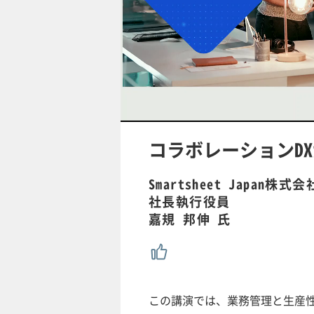
/
U
n
m
u
コラボレーションD
t
e
Smartsheet Japan株式会
社長執行役員
嘉規 邦伸 氏
この講演では、業務管理と生産