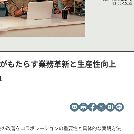
L
P
o
l
a
a
d
y
Xがもたらす業務革新と生産性向上
e
b
d
a
:
c
1
k
0
R
0
a
社
.
t
0
e
0
%
性の改善をコラボレーションの重要性と具体的な実践方法