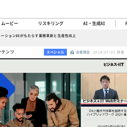
ムービー
リスキリング
AI・生成AI
レーションDXがもたらす業務革新と生産性向上
コンテンツ
スペシャル
会員限定
2024/07/01 掲載