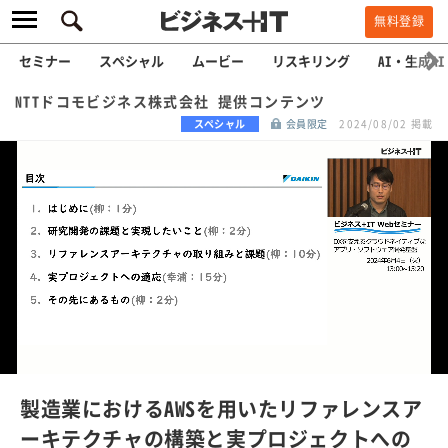
無料登録
セミナー
スペシャル
ムービー
リスキリング
AI・生成AI
NTTドコモビジネス株式会社 提供コンテンツ
スペシャル
会員限定
2024/08/02 掲載
L
o
a
/
U
d
n
e
m
u
d
t
e
:
製造業におけるAWSを用いたリファレンスア
1
0
ーキテクチャの構築と実プロジェクトへの
0