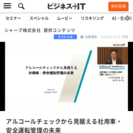
無料登録
セミナー
スペシャル
ムービー
リスキリング
AI・生成AI
シャープ株式会社 提供コンテンツ
スペシャル
会員限定
2024/10/15 掲載
L
o
a
/
U
d
n
e
m
u
d
t
e
:
アルコールチェックから見据える社用車・
1
0
安全運転管理の未来
0